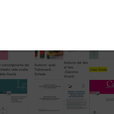
Autism:recognition,
Autism in adults:
Dislessia
Pubblicazioni da
referall, diagnosis and
Guideline
VADEMECUM
sito
management...
consultation
Autismo dal dire
Il coinvolgimento dei
Autismo: quali
al fare.
cittadini nelle scelte
Trattamenti...
Linee Guida
.Giacomo
della Sanità
Scheda
Vivanti