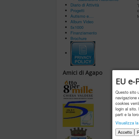
Diario di Attività
“
Progetti
c
Autismo e....
Album Video
5x1000
Finanziamento
Brochure
Amici di Agapo
EU e-P
Questo sito ut
navigazione e
cookies verrà 
login al sito.
parti e la lo
Visualizza la
Accetto
R