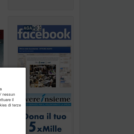
la
o' nessun
ttuare il
kies di terze