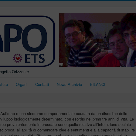
rogetto Orizzonte
atuto
Organi
Contatti
News Archivio
BILANCI
L’Autismo è una sindrome comportamentale causata da un disordine dello
viluppo biologicamente determinato, con esordio nei primi tre anni di vita. Le
ree prevalentemente interessate sono quelle relative all’interazione sociale
eciproca, all’abilità di comunicare idee e sentimenti e alla capacità di stabilire
elazioni con gli altri. L’Autismo, pertanto, si configura come una disabilità