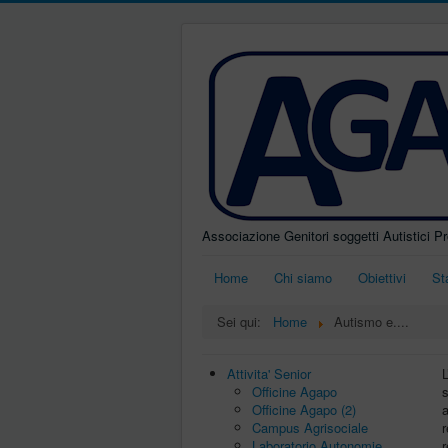
Associazione Genitori soggetti Autistici P
Home
Chi siamo
Obiettivi
St
Sei qui:
Home
Autismo e....
Attivita' Senior
Officine Agapo
s
Officine Agapo (2)
a
Campus Agrisociale
r
Laboratorio Autonomie
r