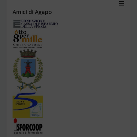
≡
Chi siamo
Amici di Agapo
Obiettivi
Statuto
Organi
Contatti
News Archivio
BILANCI
Sei qui:
Home
Diario di Attività