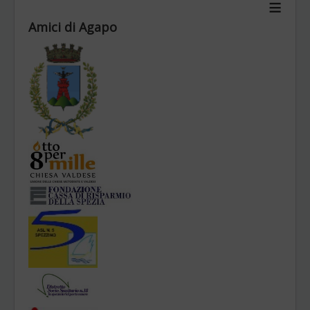
≡
Chi siamo
Amici di Agapo
Obiettivi
Statuto
Organi
Contatti
News Archivio
BILANCI
Sei qui:
Home
Attivita' Senior
Laboratorio Autonomie