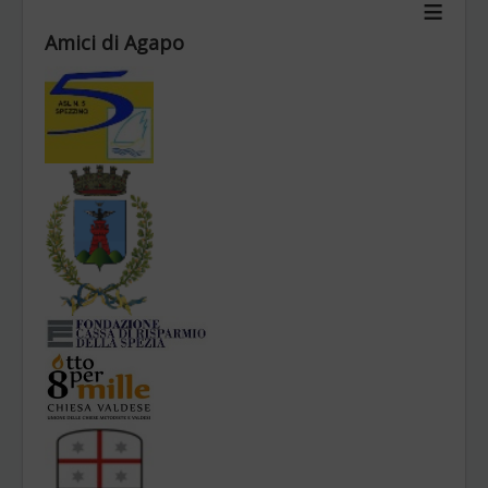
≡
Chi siamo
Amici di Agapo
Obiettivi
Statuto
Organi
Contatti
News Archivio
BILANCI
Sei qui:
Home
Progetti