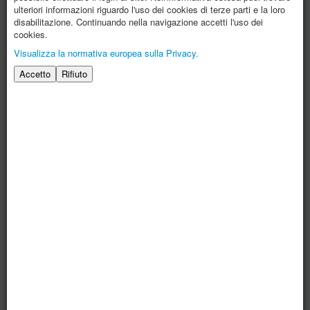
ulteriori informazioni riguardo l'uso dei cookies di terze parti e la loro
disabilitazione. Continuando nella navigazione accetti l'uso dei
cookies.
Visualizza la normativa europea sulla Privacy.
Mar 2015
Nov 2014
Accetto
Rifiuto
Lug 2014
Nov 213
Nov 2013
Lug 2013
Gen 2013
Dic 2012
Dic 2012
Feb 2012
Feb 2012