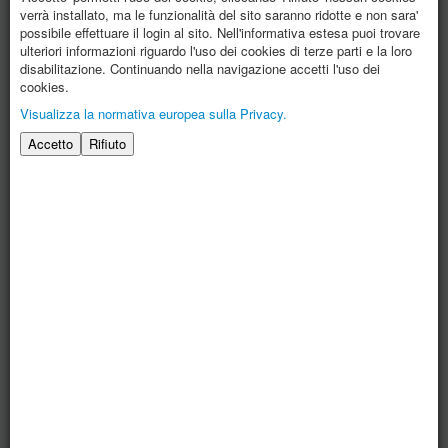
verrà installato, ma le funzionalità del sito saranno ridotte e non sara'
possibile effettuare il login al sito. Nell'informativa estesa puoi trovare
ulteriori informazioni riguardo l'uso dei cookies di terze parti e la loro
disabilitazione. Continuando nella navigazione accetti l'uso dei
cookies.
Visualizza la normativa europea sulla Privacy.
Accetto
Rifiuto
2014
Nel 2014 la proposta, dopo essere stata opprtunamente
valutata, viene fatta propria dal Comune della Spezia che
decide di ampliare le attività in corso presso il Centro Asso
dotandolo di almeno due nuove "officine" una dedicata alla
falegnameria ed una, proposta dalla ns. Associazione, da
dedicare alla ceramica.
Partono quindi i lavori ai locali, per la rstrutturazione-finiture
interne ed adeguamento impianti, che si concludono a
dicembre del 2014. Nel frattempo la ns. Associazione
pianifica una serie di iniziative che avranno come scopo
principale quello di "far vivere" l'Officina sia come luogo di
servizio, per gli utenti del Centro Asso, che come luogo di
incontro e socializzazione nell'ambito del tessuto urbano
nel quale è coinvolto.