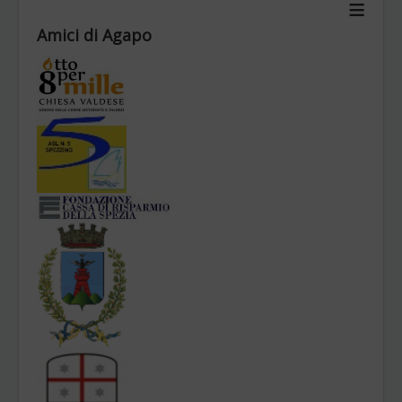
≡
Chi siamo
Amici di Agapo
Obiettivi
Statuto
Organi
Contatti
News Archivio
BILANCI
Sei qui:
Home
Attivita' Senior
Officine Agapo