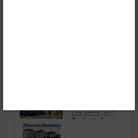
Dalla pianificazione alla elaborazione di una nuova proposta
progettuale che partecipa al bando Progetti Sociali 2014
promosso da
VIVERE INSIEME
- Centro di Servizio per il
Volontariato della SP. Nel novembre del 2014la
Commissione Valutazione Giudica la proposta meritoria di
cofinanziamento. La nutrita compagine partenariale si
attiverà dal gennaio del 2015 per la sua realizzazione: un
piccolo progetto dalle grandi ambizioni.