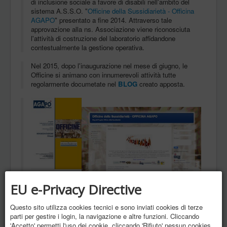
di inclusione sociale a favore di disabili nell'ambito del
sistema A.S.S.O. "
Officine della Sussidiarietà - Officina
AGAPO
" presentato a fine 2014.
Attraverso tale
approvazione alla ns. Associazione viene riconosciuta
l'attività di costruzione del laboratorio affidandone
contestualmente la gestione operativa.
Nel 2015, dopo l'inaugurazione nel mese di giugno, le
Officine si animano con innumerevoli attività tutte
regolarmente documetate nel
BLOG
creato apposta.
EU e-Privacy Directive
Questo sito utilizza cookies tecnici e sono inviati cookies di terze
parti per gestire i login, la navigazione e altre funzioni. Cliccando
'Accetto' permetti l'uso dei cookie, cliccando 'Rifiuto' nessun cookies