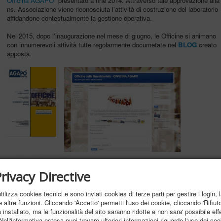
Officina AGAPO
" presentato a fine 2014.
Attraverso tale approvazione alla
ns. Associazione viene riconosciuta l'attività di costruzione del laboratorio
affidandone contestualmente la gestione operativa.
Nel 2015, dopo l'inaugurazione nel mese di giugno, le Officine si animano
con innumerevoli attività tutte regolarmente documetate nel
BLOG
creato
apposta.
rivacy Directive
ilizza cookies tecnici e sono inviati cookies di terze parti per gestire i login, 
 altre funzioni. Cliccando 'Accetto' permetti l'uso dei cookie, cliccando 'Rifiut
installato, ma le funzionalità del sito saranno ridotte e non sara' possibile effe
 Nell'informativa estesa puoi trovare ulteriori informazioni riguardo l'uso dei coo