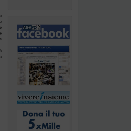
o
o
e
e
ne
tà
a
i
.