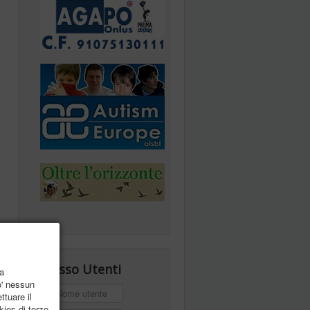
Accesso Utenti
la
o' nessun
Nome utente
ttuare il
kies di terze