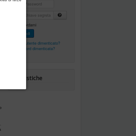
Password
Chiave segreta
Ricordami
Accedi
Nome utente dimenticato?
Password dimenticata?
Statistiche
e
.
a