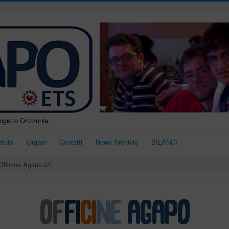
rogetto Orizzonte
atuto
Organi
Contatti
News Archivio
BILANCI
Officine Agapo (2)