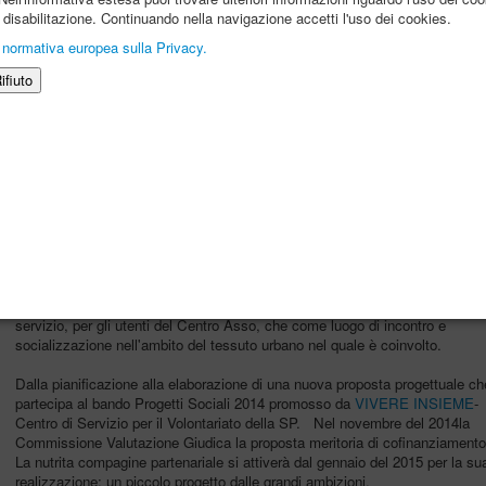
ro disabilitazione. Continuando nella navigazione accetti l'uso dei cookies.
 normativa europea sulla Privacy.
ifiuto
2014
Nel 2014 la proposta, dopo essere stata opprtunamente valutata, viene
fatta propria dal Comune della Spezia che decide di ampliare le attività in
corso presso il Centro Asso dotandolo di almeno due nuove "officine" una
dedicata alla falegnameria ed una, proposta dalla ns. Associazione, da
dedicare alla ceramica.
Partono quindi i lavori ai locali, per la rstrutturazione-finiture interne ed
adeguamento impianti, che si concludono a dicembre del 2014. Nel
frattempo la ns. Associazione pianifica una serie di iniziative che avranno
come scopo principale quello di "far vivere" l'Officina sia come luogo di
servizio, per gli utenti del Centro Asso, che come luogo di incontro e
socializzazione nell'ambito del tessuto urbano nel quale è coinvolto.
Dalla pianificazione alla elaborazione di una nuova proposta progettuale ch
partecipa al bando Progetti Sociali 2014 promosso da
VIVERE INSIEME
-
Centro di Servizio per il Volontariato della SP. Nel novembre del 2014la
Commissione Valutazione Giudica la proposta meritoria di cofinanziamento
La nutrita compagine partenariale si attiverà dal gennaio del 2015 per la su
realizzazione: un piccolo progetto dalle grandi ambizioni.