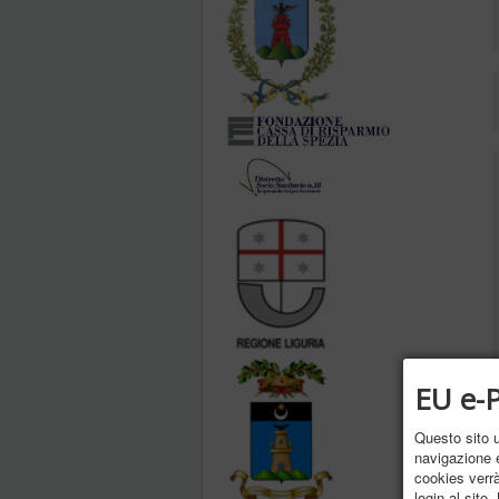
EU e-P
Questo sito ut
navigazione e
cookies verrà 
login al sito.