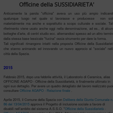
Officine della SUSSIDIARIETA'
Anticamente la parola "officina" aveva un uso più ampio indicand
qualunque luogo nel quale si lavorasse e producesse non sol
materialmente ma anche e soprattutto a scopo culturale e sociale. Tal
riferimento viene usato anche oggi nella denominazione, ad es., di alcun
botteghe d'arte, di centri studio ecc. alternandosi spesso ad un altro termi
dalla stessa base lessicale "fucina" ossia strumento per dare la forma.
Tali significati rimangono intatti nella proposta Officine della Sussidiarie
che stanno animando ed innovando un nuovo approcio al "sociale" nell
città della Spezia.
2015
Febbraio 2015, dopo una febbrile attività, il Laboratorio di Ceramica, alias
OFFICINE AGAPO - Officine della Sussidiarietà, è finalmente ultimato in
ogni suo dettaglio. Per avere un quadro detagliato del lavoro realizzato puo
consultare
Officine AGAPO - Relazione finale
.
Aprile 2015, il Comune della Spezia con
Delibera della Giunta Comunale n
86 del 13/04/2015
approva il Progetto di inclusione sociale a favore di
disabili nell'ambito del sistema A.S.S.O. "
Officine della Sussidiarietà -